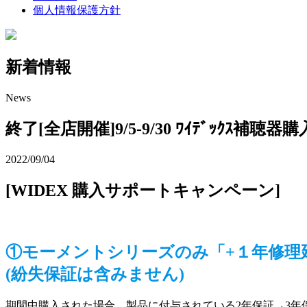
個人情報保護方針
新着情報
News
終了[全店開催]9/5-9/30 ﾜｲﾃﾞｯｸｽ補聴器購入ｻ
2022/09/04
[
WIDEX 購入サポートキャンペーン
]
①モーメントシリーズのみ「+１年修理
(紛失保証は含みません)
期間中購入された場合、製品に付与されている2年保証→3年