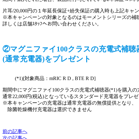
片耳/20,000円の１年延長保証+紛失保証の購入時も上記
※本キャンペーンの対象となるのはモーメントシリーズの補
詳しくは店舗ｽﾀｯﾌへお問い合わせください。
②マグニファイ100クラスの充電式補聴
(通常充電器)をプレゼント
(*1)[対象商品：mRIC R D , BTE R D]
期間中にマグニファイ100クラスの充電式補聴器(*1)を購入
通常22,000円(税込)となっているスタンダード充電器をプレ
※本キャンペーンの充電器は通常充電器の無償提供となり、
除菌乾燥機付充電器は選択できません
前の記事へ
次の記事へ