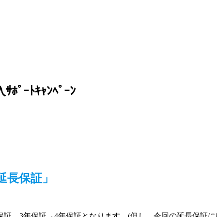
ﾎﾟｰﾄｷｬﾝﾍﾟｰﾝ
延長保証」
保証、3年保証→4年保証となります。(但し、今回の延長保証に