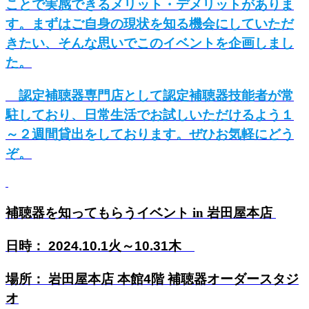
ことで実感できるメリット・デメリットがありま
す。まずはご自身の現状を知る機会にしていただ
きたい、そんな思いでこのイベントを企画しまし
た。
認定補聴器専門店として認定補聴器技能者が常
駐しており、日常生活でお試しいただけるよう１
～２週間貸出をしております。
ぜひお気軽にどう
ぞ。
補聴器を知ってもらうイベント in 岩田屋本店
火
～
日時：
2024.10.1
10
.31
木
場所： 岩田屋本店 本館
4
階 補聴器オーダースタジ
オ