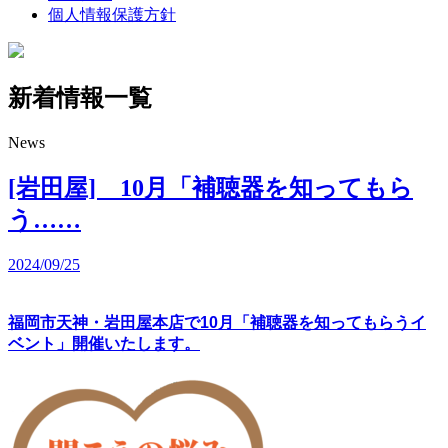
個人情報保護方針
新着情報一覧
News
[岩田屋] 10月「補聴器を知ってもら
う……
2024/09/25
福岡市天神・岩田屋本店で
10月「補聴器を知ってもらうイ
ベント」
開催いたします。